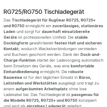
RG725/RG750 Tischladegerät
Das
Tischladegerät für RugGear RG725, RG725+
und RG750
ermöglicht ein
zuverlässiges, stationäres
Laden
und sorgt für
dauerhaft einsatzbereite
Geräte
im professionellen Umfeld. Die
stabile
Dockingform
gewährleistet
festen Halt und sicheren
Kontakt
, wodurch Wackelverbindungen vermieden
und Buchsen geschont werden. Dank der
Dock-and-
Charge-Funktion
startet der Ladevorgang automatisch
beim Einsetzen des Geräts, was eine
komfortable
Einhandbedienung
ermöglicht. Die
robuste
Bauweise
ist für den täglichen Einsatz in
Büros,
Leitstellen und Werkstätten
ausgelegt und trägt zu
einem
aufgeräumten Arbeitsplatz
ohne lose
Ladekabel bei. Das Tischladegerät ist
passgenau für
die Modelle RG725, RG725+ und RG750
konzipiert
und wird als
einzelnes Ladegerät
geliefert.